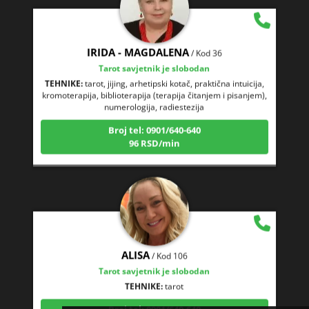
IRIDA - MAGDALENA
/ Kod 36
Tarot savjetnik je slobodan
TEHNIKE:
tarot, jijing, arhetipski kotač, praktična intuicija,
kromoterapija, biblioterapija (terapija čitanjem i pisanjem),
numerologija, radiestezija
Broj tel: 0901/640-640
96 RSD/min
ALISA
/ Kod 106
Tarot savjetnik je slobodan
TEHNIKE:
tarot
Broj tel: 0901/640-640
96 RSD/min