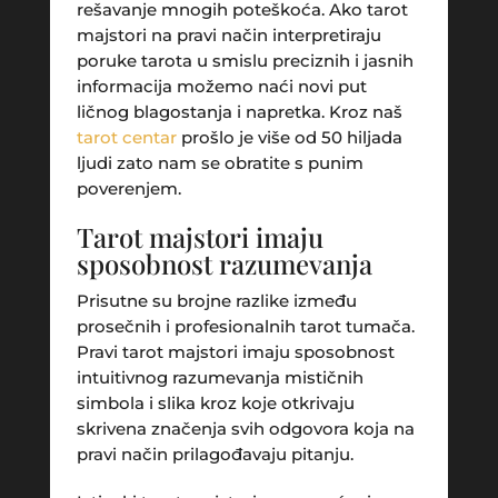
rešavanje mnogih poteškoća. Ako tarot
majstori na pravi način interpretiraju
poruke tarota u smislu preciznih i jasnih
informacija možemo naći novi put
ličnog blagostanja i napretka. Kroz naš
tarot centar
prošlo je više od 50 hiljada
ljudi zato nam se obratite s punim
poverenjem.
Tarot majstori imaju
sposobnost razumevanja
Prisutne su brojne razlike između
prosečnih i profesionalnih tarot tumača.
Pravi tarot majstori imaju sposobnost
intuitivnog razumevanja mističnih
simbola i slika kroz koje otkrivaju
skrivena značenja svih odgovora koja na
pravi način prilagođavaju pitanju.