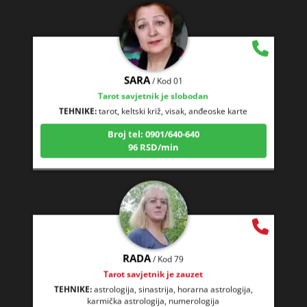
SARA
/ Kod 01
Tarot savjetnik je slobodan
TEHNIKE:
tarot, keltski križ, visak, anđeoske karte
Broj tel: 0901/640-640
96 RSD/min
RADA
/ Kod 79
Tarot savjetnik je zauzet
TEHNIKE:
astrologija, sinastrija, horarna astrologija,
karmička astrologija, numerologija
Broj tel: 0901/640-640