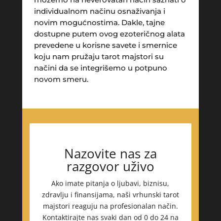
individualnom načinu osnaživanja i
novim mogućnostima. Dakle, tajne
dostupne putem ovog ezoteričnog alata
prevedene u korisne savete i smernice
koju nam pružaju tarot majstori su
načini da se integrišemo u potpuno
novom smeru.
EMA
/ Kod 30
Tarot savjetnik je zauzet
TEHNIKE:
astrologija, tarot, lenormand karte, sudbinske
karte, numerologija
Broj tel: 0901/640-640
Nazovite nas za
96 RSD/min
razgovor uživo
Ako imate pitanja o ljubavi, biznisu,
zdravlju i finansijama, naši vrhunski tarot
majstori reaguju na profesionalan način.
Kontaktirajte nas svaki dan od 0 do 24 na