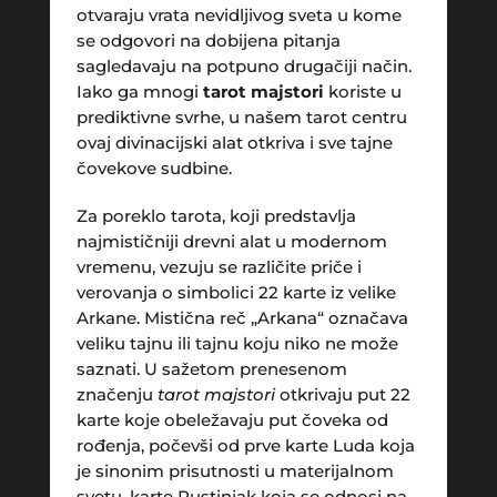
otvaraju vrata nevidljivog sveta u kome
se odgovori na dobijena pitanja
sagledavaju na potpuno drugačiji način.
Iako ga mnogi
tarot majstori
koriste u
prediktivne svrhe, u našem tarot centru
ovaj divinacijski alat otkriva i sve tajne
čovekove sudbine.
Za poreklo tarota, koji predstavlja
najmističniji drevni alat u modernom
vremenu, vezuju se različite priče i
verovanja o simbolici 22 karte iz velike
Arkane. Mistična reč „Arkana“ označava
veliku tajnu ili tajnu koju niko ne može
saznati. U sažetom prenesenom
značenju
tarot majstori
otkrivaju put 22
karte koje obeležavaju put čoveka od
rođenja, počevši od prve karte Luda koja
je sinonim prisutnosti u materijalnom
svetu, karte Pustinjak koja se odnosi na