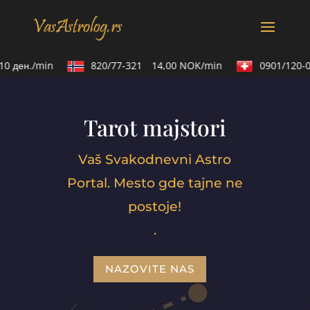
 ден./min
820/77-321
14,00 NOK/min
0901/120-02
Tarot majstori
Vaš Svakodnevni Astro
Portal. Mesto gde tajne ne
postoje!
.
NAZOVITE NAS