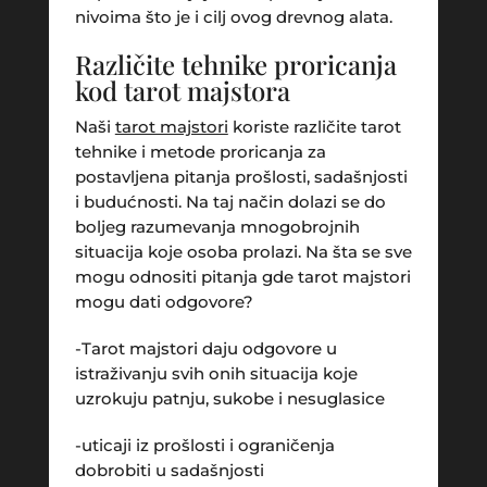
nivoima što je i cilj ovog drevnog alata.
Različite tehnike proricanja
kod tarot majstora
Naši
tarot majstori
koriste različite tarot
tehnike i metode proricanja za
postavljena pitanja prošlosti, sadašnjosti
i budućnosti. Na taj način dolazi se do
boljeg razumevanja mnogobrojnih
situacija koje osoba prolazi. Na šta se sve
mogu odnositi pitanja gde tarot majstori
mogu dati odgovore?
-Tarot majstori daju odgovore u
istraživanju svih onih situacija koje
uzrokuju patnju, sukobe i nesuglasice
-uticaji iz prošlosti i ograničenja
dobrobiti u sadašnjosti