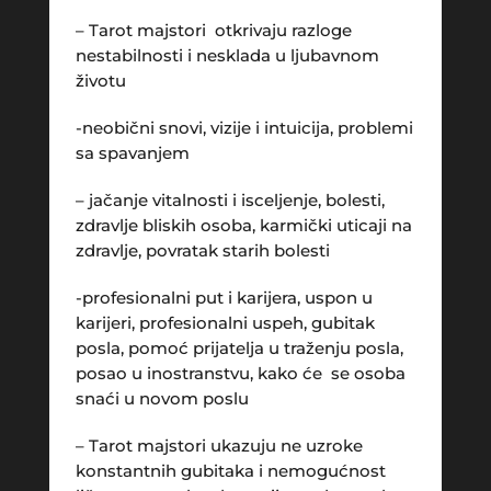
– Tarot majstori otkrivaju razloge
nestabilnosti i nesklada u ljubavnom
životu
-neobični snovi, vizije i intuicija, problemi
sa spavanjem
– jačanje vitalnosti i isceljenje, bolesti,
zdravlje bliskih osoba, karmički uticaji na
zdravlje, povratak starih bolesti
-profesionalni put i karijera, uspon u
karijeri, profesionalni uspeh, gubitak
posla, pomoć prijatelja u traženju posla,
posao u inostranstvu, kako će se osoba
snaći u novom poslu
– Tarot majstori ukazuju ne uzroke
konstantnih gubitaka i nemogućnost