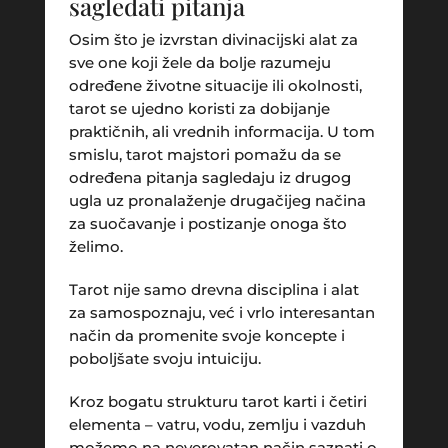
sagledati pitanja
Osim što je izvrstan divinacijski alat za
sve one koji žele da bolje razumeju
određene životne situacije ili okolnosti,
tarot se ujedno koristi za dobijanje
praktičnih, ali vrednih informacija. U tom
smislu, tarot majstori pomažu da se
određena pitanja sagledaju iz drugog
ugla uz pronalaženje drugačijeg načina
za suočavanje i postizanje onoga što
želimo.
Tarot nije samo drevna disciplina i alat
za samospoznaju, već i vrlo interesantan
način da promenite svoje koncepte i
poboljšate svoju intuiciju.
Kroz bogatu strukturu tarot karti i četiri
elementa – vatru, vodu, zemlju i vazduh
možemo na neverovatan način saznati o