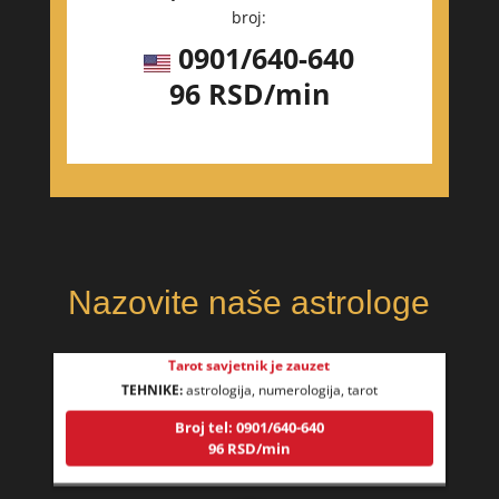
broj:
DI (DIJANA)
/ Kod 67
Tarot savjetnik je slobodan
0901/640-640
TEHNIKE:
astrologija, numerlogija, tarot
96 RSD/min
Broj tel: 0901/640-640
96 RSD/min
Nazovite naše astrologe
JASMINKA
/ Kod 56
Tarot savjetnik je zauzet
TEHNIKE:
astrologija, numerologija, tarot
Broj tel: 0901/640-640
96 RSD/min