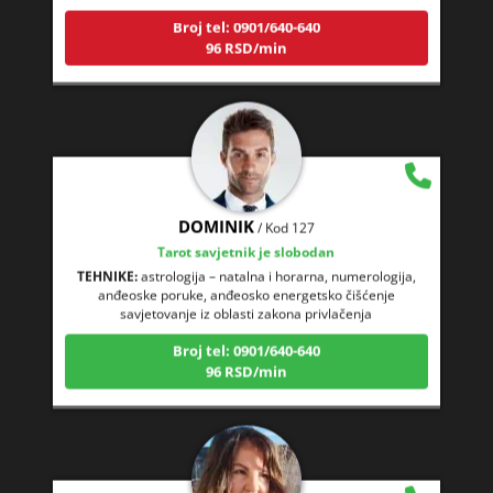
96 RSD/min
DOMINIK
/ Kod 127
Tarot savjetnik je slobodan
TEHNIKE:
astrologija – natalna i horarna, numerologija,
anđeoske poruke, anđeosko energetsko čišćenje
savjetovanje iz oblasti zakona privlačenja
Broj tel: 0901/640-640
96 RSD/min