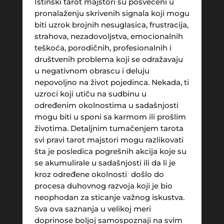
Istinski tarot majstori su posvećeni u
pronalaženju skrivenih signala koji mogu
biti uzrok brojnih nesuglasica, frustracija,
strahova, nezadovoljstva, emocionalnih
teškoća, porodičnih, profesionalnih i
društvenih problema koji se odražavaju
u negativnom obrascu i deluju
nepovoljno na život pojedinca. Nekada, ti
uzroci koji utiču na sudbinu u
određenim okolnostima u sadašnjosti
mogu biti u sponi sa karmom ili prošlim
životima. Detaljnim tumačenjem tarota
svi pravi tarot majstori mogu razlikovati
šta je posledica pogrešnih akcija koje su
se akumulirale u sadašnjosti ili da li je
kroz određene okolnosti došlo do
procesa duhovnog razvoja koji je bio
neophodan za sticanje važnog iskustva.
Sva ova saznanja u velikoj meri
doprinose boljoj samospoznaji na svim