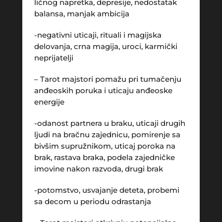
ličnog napretka, depresije, nedostatak
balansa, manjak ambicija
-negativni uticaji, rituali i magijska
delovanja, crna magija, uroci, karmički
neprijatelji
– Tarot majstori pomažu pri tumačenju
anđeoskih poruka i uticaju anđeoske
energije
-odanost partnera u braku, uticaji drugih
ljudi na bračnu zajednicu, pomirenje sa
bivšim supružnikom, uticaj poroka na
brak, rastava braka, podela zajedničke
imovine nakon razvoda, drugi brak
-potomstvo, usvajanje deteta, probemi
sa decom u periodu odrastanja