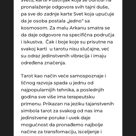
pronalaženje odgovora svih tajni duše,
pa sve do zadnje karte Svet koja upućuje
da je osoba postala „jedno“ sa
kosmosom. Za malu Arkanu smatra se
da daje odgovore na specifična područja
i iskustva. Čak i boje koje su prisutne na
svakoj karti u tarotu nisu slučajne, već
su odraz jedinstvenih vibracija i imaju
određena značenja.
Tarot kao način veće samospoznaje i
ličnog razvoja spada u jednu od
najpopularnijih tehnika, a poslednjih
godina sve više ima terapeutsku
primenu. Prikazan na jeziku tajanstvenih
simbola tarot za svakog od nas ima
jedinstvene poruke i uvek daje
mogućnost da pronađemo najbolje
načine za transfomaciju, isceljenje i