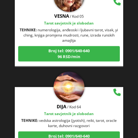
VESNA
/ Kod 05
Tarot savjetnik je slobodan
TEHNIKE:
numerologija, anđeoski i ljubavni tarot, visak, yi
ching, knjiga promjena mudrosti, rune, izrada runskih
amajlija
Broj tel: 0901/640-640
96 RSD/min
DIJA
/ Kod 64
Tarot savjetnik je slobodan
TEHNIKE:
vedska astrologija (jyotish), reiki, tarot, oracle
karte, duhovni razgovori
Broj tel: 0901/640-640
96 RSD/min