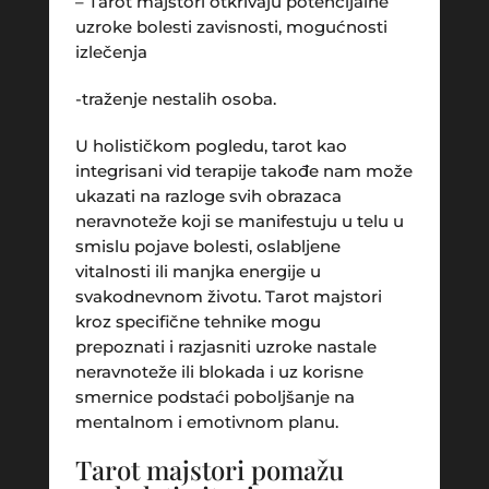
– Tarot majstori otkrivaju potencijalne
uzroke bolesti zavisnosti, mogućnosti
izlečenja
-traženje nestalih osoba.
U holističkom pogledu, tarot kao
integrisani vid terapije takođe nam može
ukazati na razloge svih obrazaca
neravnoteže koji se manifestuju u telu u
smislu pojave bolesti, oslabljene
vitalnosti ili manjka energije u
svakodnevnom životu. Tarot majstori
kroz specifične tehnike mogu
prepoznati i razjasniti uzroke nastale
neravnoteže ili blokada i uz korisne
smernice podstaći poboljšanje na
mentalnom i emotivnom planu.
Tarot majstori pomažu