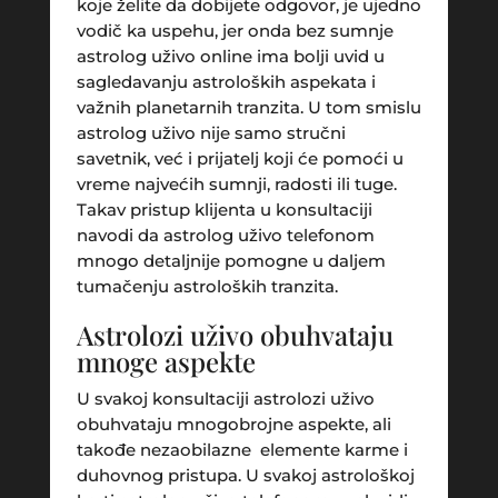
koje želite da dobijete odgovor, je ujedno
vodič ka uspehu, jer onda bez sumnje
astrolog uživo online ima bolji uvid u
sagledavanju astroloških aspekata i
važnih planetarnih tranzita. U tom smislu
astrolog uživo nije samo stručni
savetnik, već i prijatelj koji će pomoći u
vreme najvećih sumnji, radosti ili tuge.
Takav pristup klijenta u konsultaciji
navodi da astrolog uživo telefonom
mnogo detaljnije pomogne u daljem
tumačenju astroloških tranzita.
Astrolozi uživo obuhvataju
mnoge aspekte
U svakoj konsultaciji astrolozi uživo
obuhvataju mnogobrojne aspekte, ali
takođe nezaobilazne elemente karme i
duhovnog pristupa. U svakoj astrološkoj