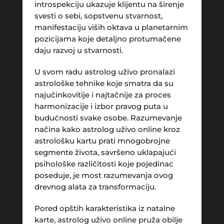
introspekciju ukazuje klijentu na širenje
svesti o sebi, sopstvenu stvarnost,
manifestaciju viših oktava u planetarnim
pozicijama koje detaljno protumačene
daju razvoj u stvarnosti.
U svom radu astrolog uživo pronalazi
astrološke tehnike koje smatra da su
najučinkovitije i najtačnije za proces
harmonizacije i izbor pravog puta u
budućnosti svake osobe. Razumevanje
načina kako astrolog uživo online kroz
astrološku kartu prati mnogobrojne
segmente života, savršeno uklapajući
psihološke različitosti koje pojedinac
poseduje, je most razumevanja ovog
drevnog alata za transformaciju.
Pored opštih karakteristika iz natalne
karte, astrolog uživo online pruža obilje