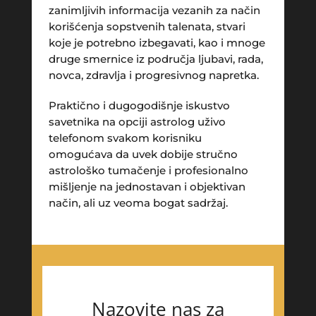
zanimljivih informacija vezanih za način
korišćenja sopstvenih talenata, stvari
koje je potrebno izbegavati, kao i mnoge
druge smernice iz područja ljubavi, rada,
novca, zdravlja i progresivnog napretka.
Praktično i dugogodišnje iskustvo
savetnika na opciji astrolog uživo
telefonom svakom korisniku
omogućava da uvek dobije stručno
astrološko tumačenje i profesionalno
mišljenje na jednostavan i objektivan
način, ali uz veoma bogat sadržaj.
VESNA BURCSA
/ Kod 55
Tarot savjetnik je slobodan
TEHNIKE:
tarot, psihološki razgovori
Broj tel: 0901/640-640
96 RSD/min
Nazovite nas za