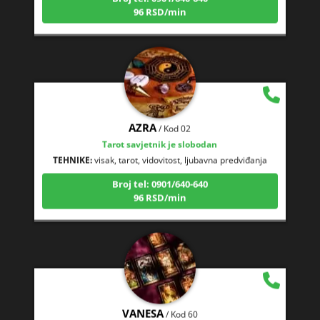
AZRA
/ Kod 02
Tarot savjetnik je slobodan
TEHNIKE:
visak, tarot, vidovitost, ljubavna predviđanja
Broj tel: 0901/640-640
96 RSD/min
VANESA
/ Kod 60
Tarot savjetnik je slobodan