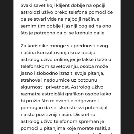
Svaki savet koji klijent dobije na opciji
astrolozi uživo preko telefona pomoći će
da se stvari vide na najbolji način, a
samim tim dobije i jasniji pogled na ono
što je potrebno da bi se krenulo dalje.
Za korisnike mnoge su prednosti ovog
načina konsultovanja kroz opciju
astrolog uživo online, jer je lakše i brže u
telefonskom savetovanju, osoba može
jasno i slobodno izraziti svoja pitanja,
strahove i nedoumice uz potpunu
sigurnost i privatnost. Astrolog uživo
razmatra astrološki grafikon osobe kako
bi pružio što relevantije odgovore i
pomogao da se iskoriste svi potencijali
na što pozitivniji način. Diskretno
astrolog uživo telefonom spreman je
pomoći u pitanjima koje morate rešiti, a