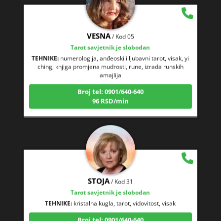
VESNA
/ Kod 05
Tarot savjetnik je slobodan
TEHNIKE:
numerologija, anđeoski i ljubavni tarot, visak, yi
ching, knjiga promjena mudrosti, rune, izrada runskih
amajlija
Broj tel: 0901/640-640
96 RSD/min
STOJA
/ Kod 31
Tarot savjetnik je slobodan
TEHNIKE:
kristalna kugla, tarot, vidovitost, visak
Broj tel: 0901/640-640
96 RSD/min