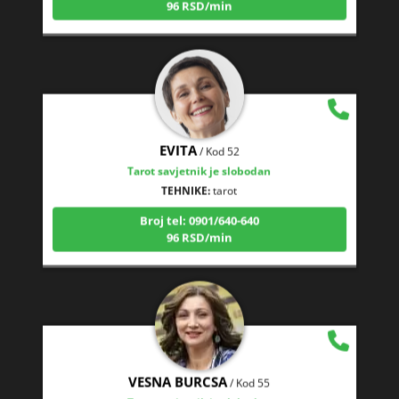
EVITA
/ Kod 52
Tarot savjetnik je slobodan
TEHNIKE:
tarot
Broj tel: 0901/640-640
96 RSD/min
VESNA BURCSA
/ Kod 55
Tarot savjetnik je slobodan