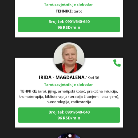
TEHNIKE:
tarot
Broj tel: 0901/640-640
96 RSD/min
IRIDA - MAGDALENA
/ Kod 36
Tarot savjetnik je slobodan
TEHNIKE:
tarot, jijing, arhetipski kotač, praktična intuicija,
kromoterapija, biblioterapija (terapija čitanjem i pisanjem),
numerologija, radiestezija
Broj tel: 0901/640-640
96 RSD/min