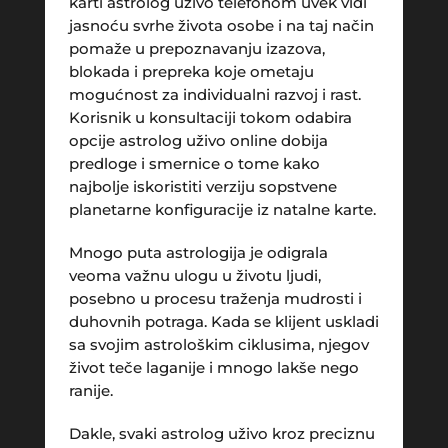
karti astrolog uživo telefonom uvek vidi
jasnoću svrhe života osobe i na taj način
pomaže u prepoznavanju izazova,
blokada i prepreka koje ometaju
mogućnost za individualni razvoj i rast.
Korisnik u konsultaciji tokom odabira
opcije astrolog uživo online dobija
predloge i smernice o tome kako
najbolje iskoristiti verziju sopstvene
planetarne konfiguracije iz natalne karte.
Mnogo puta astrologija je odigrala
veoma važnu ulogu u životu ljudi,
posebno u procesu traženja mudrosti i
duhovnih potraga. Kada se klijent uskladi
sa svojim astrološkim ciklusima, njegov
život teče laganije i mnogo lakše nego
ranije.
Dakle, svaki astrolog uživo kroz preciznu