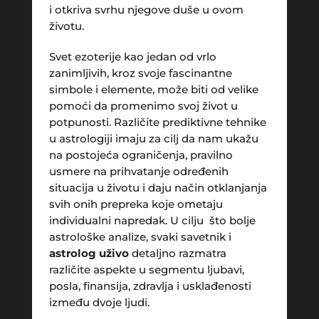
i otkriva svrhu njegove duše u ovom
životu.
Svet ezoterije kao jedan od vrlo
zanimljivih, kroz svoje fascinantne
simbole i elemente, može biti od velike
pomoći da promenimo svoj život u
potpunosti. Različite prediktivne tehnike
u astrologiji imaju za cilj da nam ukažu
na postojeća ograničenja, pravilno
usmere na prihvatanje određenih
situacija u životu i daju način otklanjanja
svih onih prepreka koje ometaju
individualni napredak. U cilju što bolje
astrološke analize, svaki savetnik i
astrolog uživo
detaljno razmatra
različite aspekte u segmentu ljubavi,
posla, finansija, zdravlja i usklađenosti
između dvoje ljudi.