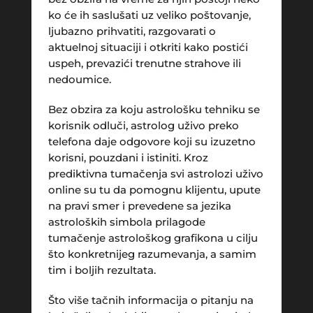
ko će ih saslušati uz veliko poštovanje,
ljubazno prihvatiti, razgovarati o
aktuelnoj situaciji i otkriti kako postići
uspeh, prevazići trenutne strahove ili
nedoumice.
Bez obzira za koju astrološku tehniku se
korisnik odluči, astrolog uživo preko
telefona daje odgovore koji su izuzetno
korisni, pouzdani i istiniti. Kroz
prediktivna tumačenja svi astrolozi uživo
online su tu da pomognu klijentu, upute
na pravi smer i prevedene sa jezika
astroloških simbola prilagode
tumačenje astrološkog grafikona u cilju
što konkretnijeg razumevanja, a samim
tim i boljih rezultata.
Što više tačnih informacija o pitanju na