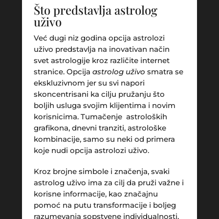
Što predstavlja astrolog
uživo
Već dugi niz godina opcija astrolozi
uživo predstavlja na inovativan način
svet astrologije kroz različite internet
stranice. Opcija
astrolog uživo
smatra se
ekskluzivnom jer su svi napori
skoncentrisani ka cilju pružanju što
boljih usluga svojim klijentima i novim
korisnicima. Tumačenje astroloških
grafikona, dnevni tranziti, astrološke
kombinacije, samo su neki od primera
koje nudi opcija astrolozi uživo.
Kroz brojne simbole i značenja, svaki
astrolog uživo ima za cilj da pruži važne i
korisne informacije, kao značajnu
pomoć na putu transformacije i boljeg
razumevanja sopstvene individualnosti.