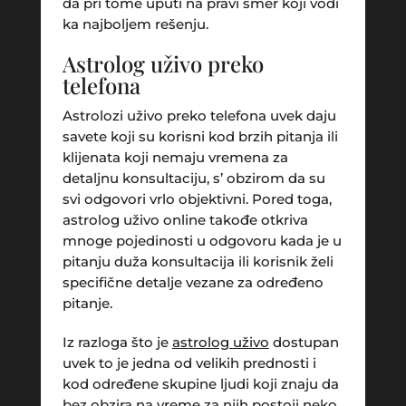
da pri tome uputi na pravi smer koji vodi
ka najboljem rešenju.
Astrolog uživo preko
telefona
Astrolozi uživo preko telefona uvek daju
savete koji su korisni kod brzih pitanja ili
klijenata koji nemaju vremena za
detaljnu konsultaciju, s’ obzirom da su
svi odgovori vrlo objektivni. Pored toga,
astrolog uživo online takođe otkriva
mnoge pojedinosti u odgovoru kada je u
pitanju duža konsultacija ili korisnik želi
specifične detalje vezane za određeno
pitanje.
Iz razloga što je
astrolog uživo
dostupan
uvek to je jedna od velikih prednosti i
kod određene skupine ljudi koji znaju da
bez obzira na vreme za njih postoji neko