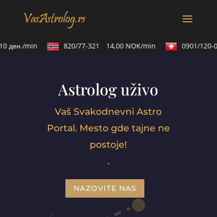
 ден./min
820/77-321
14,00 NOK/min
0901/120-02
Astrolog uživo
Vaš Svakodnevni Astro
Portal. Mesto gde tajne ne
postoje!
.
NAZOVITE NAS