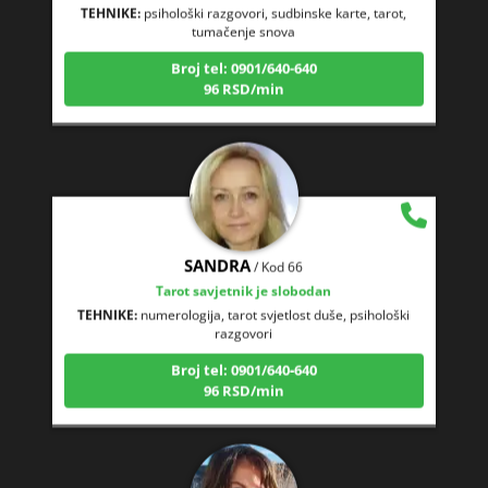
tumačenje snova
Broj tel: 0901/640-640
96 RSD/min
SANDRA
/ Kod 66
Tarot savjetnik je slobodan
TEHNIKE:
numerologija, tarot svjetlost duše, psihološki
razgovori
Broj tel: 0901/640-640
96 RSD/min