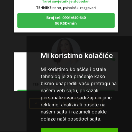
TEHNIKE:
tarot, psihološki razgovori
Broj tel: 0901/640-640
96 RSD/min
Mi koristimo kolačiće
KRISTINA
/ Kod 160
Mi koristimo kolačiće i ostale
Tarot savjetnik je slobodan
tehnologije za praćenje kako
TEHNIKE:
asrologija; numerologija, tarot
bismo unapredili vašu pretragu na
Broj tel: 0901/640-640
našem veb sajtu, prikazali
96 RSD/min
personalizovani sadržaj i ciljane
Pregled svih tarot savjetnika
reklame, analizirali posete na
našem sajtu i razumeli odakle
dolaze naši posetioci sajta.