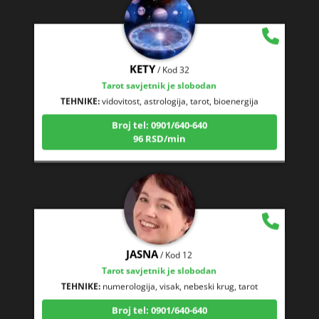
KETY
/ Kod 32
Tarot savjetnik je slobodan
TEHNIKE:
vidovitost, astrologija, tarot, bioenergija
Broj tel: 0901/640-640
96 RSD/min
JASNA
/ Kod 12
Tarot savjetnik je slobodan
TEHNIKE:
numerologija, visak, nebeski krug, tarot
Broj tel: 0901/640-640
96 RSD/min